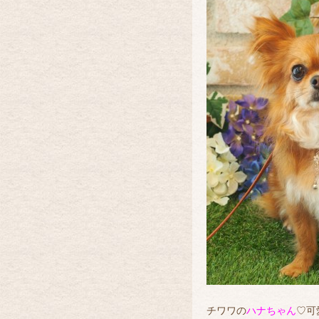
チワワの
ハナちゃん
♡可