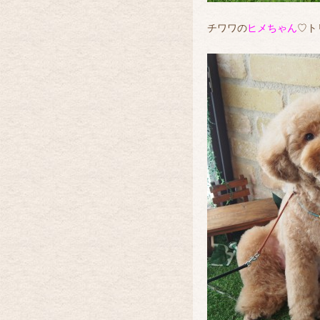
チワワの
ヒメちゃん
♡ト