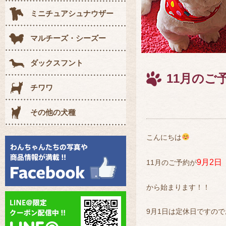
ミニチュアシュナウザー
マルチーズ・シーズー
ダックスフント
11月のご
チワワ
その他の犬種
こんにちは
9月2日
11月のご予約が
から始まります！！
9月1日は定休日ですの