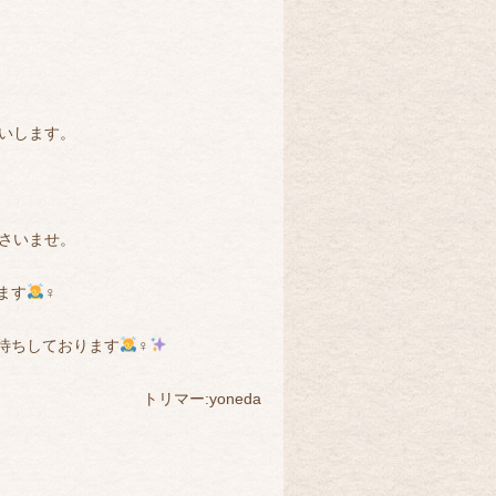
いします。
さいませ。
ます
‍♀️
待ちしております
‍♀️
トリマー:yoneda